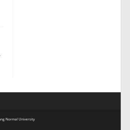
冬
g Normal University