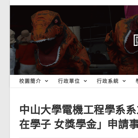
跳
轉
至
主
要
內
容
校園簡介
行政單位
行政系統
中山大學電機工程學系系
在學子 女獎學金」申請