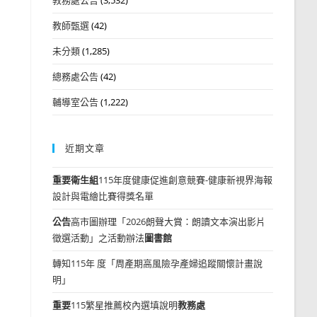
教師甄選
(42)
未分類
(1,285)
總務處公告
(42)
輔導室公告
(1,222)
近期文章
重要
衛生組
115年度健康促進創意競賽-健康新視界海報
設計與電繪比賽得獎名單
公告
高市圖辦理「2026朗聲大賞：朗讀文本演出影片
徵選活動」之活動辦法
圖書館
轉知115年 度「周產期高風險孕產婦追蹤關懷計畫說
明」
重要
115繁星推薦校內選填說明
教務處