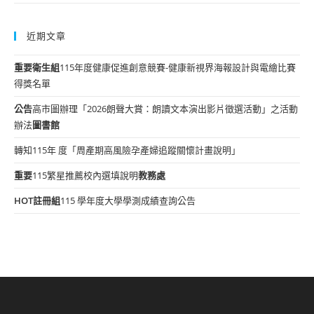
近期文章
重要
衛生組
115年度健康促進創意競賽-健康新視界海報設計與電繪比賽
得獎名單
公告
高市圖辦理「2026朗聲大賞：朗讀文本演出影片徵選活動」之活動
辦法
圖書館
轉知115年 度「周產期高風險孕產婦追蹤關懷計畫說明」
重要
115繁星推薦校內選填說明
教務處
HOT
註冊組
115 學年度大學學測成績查詢公告