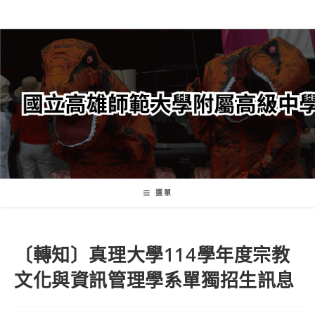
跳
轉
至
主
要
內
容
選單
〔轉知〕真理大學114學年度宗教
文化與資訊管理學系單獨招生訊息