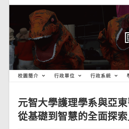
跳
轉
至
主
要
內
容
校園簡介
行政單位
行政系統
元智大學護理學系與亞東
從基礎到智慧的全面探索