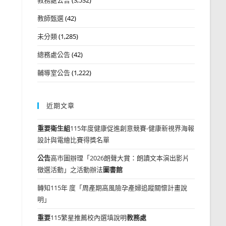
教師甄選
(42)
未分類
(1,285)
總務處公告
(42)
輔導室公告
(1,222)
近期文章
重要
衛生組
115年度健康促進創意競賽-健康新視界海報
設計與電繪比賽得獎名單
公告
高市圖辦理「2026朗聲大賞：朗讀文本演出影片
徵選活動」之活動辦法
圖書館
轉知115年 度「周產期高風險孕產婦追蹤關懷計畫說
明」
重要
115繁星推薦校內選填說明
教務處