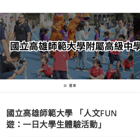
跳
轉
至
主
要
內
容
選單
國立高雄師範大學 「人文FUN
遊：一日大學生體驗活動」