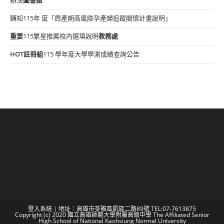
轉知115年 度「周產期高風險孕產婦追蹤關懷計畫說明」
重要
115繁星推薦校內選填說明
教務處
HOT
註冊組
115 學年度大學學測成績查詢公告
登入系統
| 地址：高雄市苓雅區凱旋二路89號 TEL:07-7613875
Copyright (c) 2020 國立高雄師範大學附屬高級中學 The Affiliated Senior
High School of National Kaohsiung Normal University