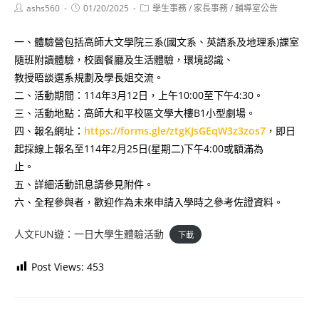
Post
Post
Post
ashs560
01/20/2025
學生事務
/
家長事務
/
輔導室公告
author:
published:
category:
一、體驗營包括高師大文學院三系(國文系、英語系及地理系)課室
隨班附讀體驗，校園餐廳及生活體驗，環境認識、
教授晤談選系規劃及學長姐交流。
二、活動期間：114年3月12日，上午10:00至下午4:30。
三、活動地點：高師大和平校區文學大樓B1小型劇場。
四、報名網址：
https://forms.gle/ztgKJsGEqW3z3zos7
，即日
起採線上報名至114年2月25日(星期二)下午4:00或額滿為
止。
五、詳細活動訊息請參見附件。
六、全程參與者，歡迎作為未來申請入學時之參考佐證資料。
人文FUN遊：一日大學生體驗活動
下載
Post Views:
453