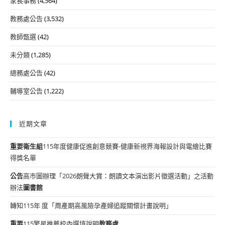
家長事務
(4,564)
教務處公告
(3,532)
教師甄選
(42)
未分類
(1,285)
總務處公告
(42)
輔導室公告
(1,222)
近期文章
重要
衛生組
115年度健康促進創意競賽-健康新視界海報設計與電繪比賽
得獎名單
公告
高市圖辦理「2026朗聲大賞：朗讀文本演出影片徵選活動」之活動
辦法
圖書館
轉知115年 度「周產期高風險孕產婦追蹤關懷計畫說明」
重要
115繁星推薦校內選填說明
教務處