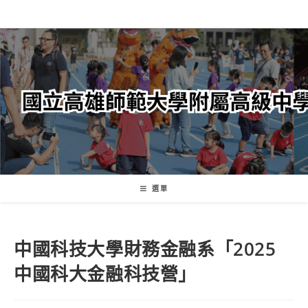
跳
轉
至
主
要
內
容
選單
中國科技大學財務金融系「2025
中國科大金融科技營」