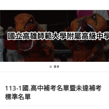
跳
轉
至
主
要
內
容
選單
113-1國.高中補考名單暨未達補考
標準名單