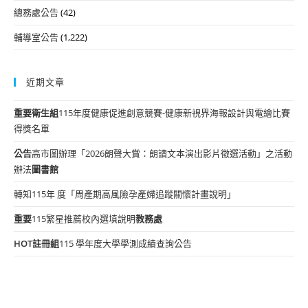
總務處公告
(42)
輔導室公告
(1,222)
近期文章
重要
衛生組
115年度健康促進創意競賽-健康新視界海報設計與電繪比賽
得獎名單
公告
高市圖辦理「2026朗聲大賞：朗讀文本演出影片徵選活動」之活動
辦法
圖書館
轉知115年 度「周產期高風險孕產婦追蹤關懷計畫說明」
重要
115繁星推薦校內選填說明
教務處
HOT
註冊組
115 學年度大學學測成績查詢公告