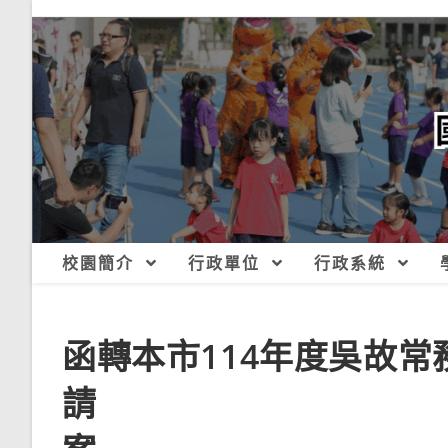
跳
轉
至
主
要
內
容
校園簡介
行政單位
行政系統
函轉本市114年度吳故
請