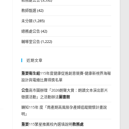
教師甄選
(42)
未分類
(1,285)
總務處公告
(42)
輔導室公告
(1,222)
近期文章
重要
衛生組
115年度健康促進創意競賽-健康新視界海報
設計與電繪比賽得獎名單
公告
高市圖辦理「2026朗聲大賞：朗讀文本演出影片
徵選活動」之活動辦法
圖書館
轉知115年 度「周產期高風險孕產婦追蹤關懷計畫說
明」
重要
115繁星推薦校內選填說明
教務處