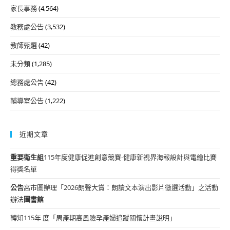
家長事務
(4,564)
教務處公告
(3,532)
教師甄選
(42)
未分類
(1,285)
總務處公告
(42)
輔導室公告
(1,222)
近期文章
重要
衛生組
115年度健康促進創意競賽-健康新視界海報設計與電繪比賽
得獎名單
公告
高市圖辦理「2026朗聲大賞：朗讀文本演出影片徵選活動」之活動
辦法
圖書館
轉知115年 度「周產期高風險孕產婦追蹤關懷計畫說明」