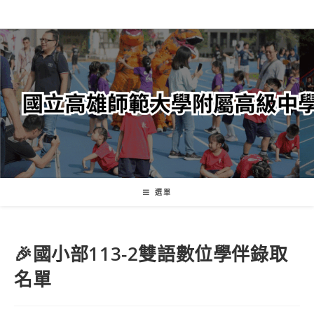
跳
轉
至
主
要
內
容
選單
🎉國小部113-2雙語數位學伴錄取
名單