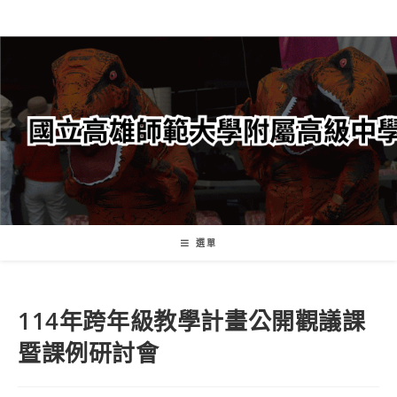
跳
轉
至
主
要
內
容
選單
114年跨年級教學計畫公開觀議課
暨課例研討會