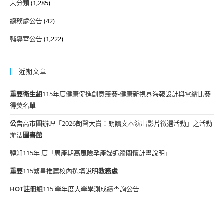
未分類
(1,285)
總務處公告
(42)
輔導室公告
(1,222)
近期文章
重要
衛生組
115年度健康促進創意競賽-健康新視界海報設計與電繪比賽
得獎名單
公告
高市圖辦理「2026朗聲大賞：朗讀文本演出影片徵選活動」之活動
辦法
圖書館
轉知115年 度「周產期高風險孕產婦追蹤關懷計畫說明」
重要
115繁星推薦校內選填說明
教務處
HOT
註冊組
115 學年度大學學測成績查詢公告