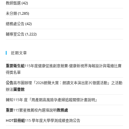
教師甄選
(42)
未分類
(1,285)
總務處公告
(42)
輔導室公告
(1,222)
近期文章
重要
衛生組
115年度健康促進創意競賽-健康新視界海報設計與電繪比賽
得獎名單
公告
高市圖辦理「2026朗聲大賞：朗讀文本演出影片徵選活動」之活動
辦法
圖書館
轉知115年 度「周產期高風險孕產婦追蹤關懷計畫說明」
重要
115繁星推薦校內選填說明
教務處
HOT
註冊組
115 學年度大學學測成績查詢公告