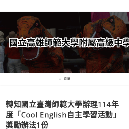
跳
轉
至
主
要
內
容
選單
轉知國立臺灣師範大學辦理114年
度「Cool English自主學習活動」
獎勵辦法1份