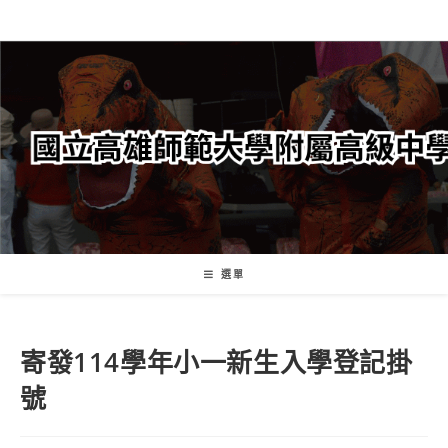
跳
轉
至
主
要
內
容
選單
寄發114學年小一新生入學登記掛
號