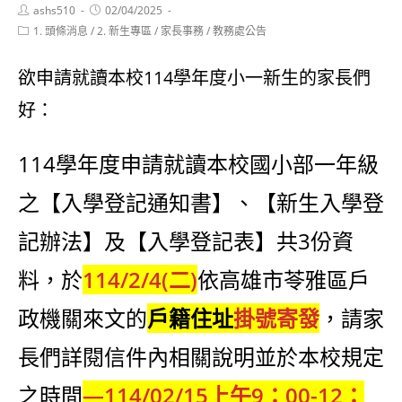
Post
Post
ashs510
02/04/2025
author:
published:
Post
1. 頭條消息
/
2. 新生專區
/
家長事務
/
教務處公告
category:
欲申請就讀本校114學年度小一新生的家長們
好：
114學年度申請就讀本校國小部一年級
之【入學登記通知書】、【新生入學登
記辦法】及【入學登記表】共3份資
料，於
114/2/4
(二)
依高雄市苓雅區戶
政機關來文的
戶籍住址
掛號寄發
，請家
長們詳閱信件內相關說明並於本校規定
之時間
—114/02/15上午9：00-12：