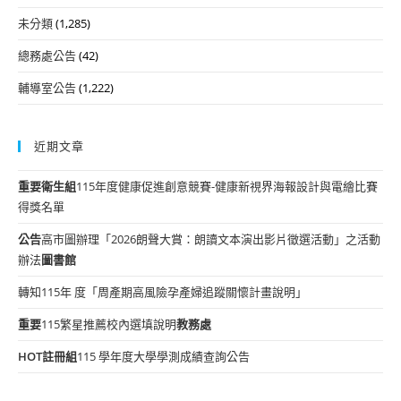
未分類
(1,285)
總務處公告
(42)
輔導室公告
(1,222)
近期文章
重要
衛生組
115年度健康促進創意競賽-健康新視界海報設計與電繪比賽
得獎名單
公告
高市圖辦理「2026朗聲大賞：朗讀文本演出影片徵選活動」之活動
辦法
圖書館
轉知115年 度「周產期高風險孕產婦追蹤關懷計畫說明」
重要
115繁星推薦校內選填說明
教務處
HOT
註冊組
115 學年度大學學測成績查詢公告