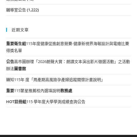
輔導室公告
(1,222)
近期文章
重要
衛生組
115年度健康促進創意競賽-健康新視界海報設計與電繪比賽
得獎名單
公告
高市圖辦理「2026朗聲大賞：朗讀文本演出影片徵選活動」之活動
辦法
圖書館
轉知115年 度「周產期高風險孕產婦追蹤關懷計畫說明」
重要
115繁星推薦校內選填說明
教務處
HOT
註冊組
115 學年度大學學測成績查詢公告