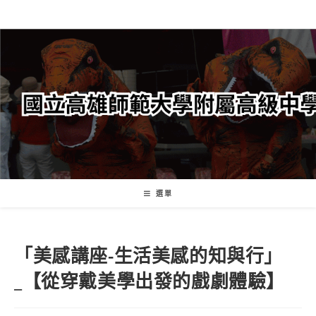
跳
轉
至
主
要
內
容
選單
「美感講座-生活美感的知與行」
_【從穿戴美學出發的戲劇體驗】