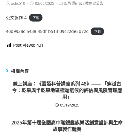
Post
Post
Post
ashs510
02/05/2025
3. 教師研習
/
教務處公告
author:
published:
category:
公文製作-4
下載
40b9928c-5438-45df-b513-09c22de5b72c
下載
Post Views:
431
相關內容
線上講座：《蓋婭科普講座系列 48》—— 「穿越古
今：乾旱與半乾旱地區極端氣候的評估與風險管理應
用」
05/19/2025
2025年第十屆全國高中職銀髮族樂活創意設計與生命
故事製作競賽