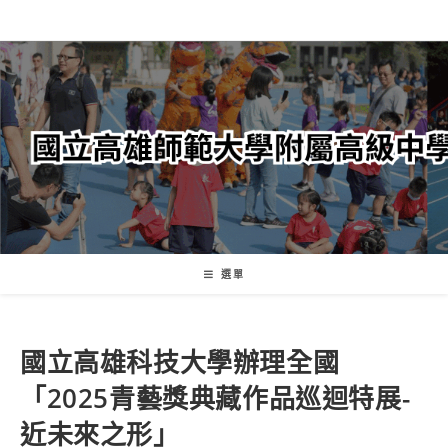
跳
轉
至
主
要
內
容
選單
國立高雄科技大學辦理全國
「2025青藝獎典藏作品巡迴特展-
近未來之形」