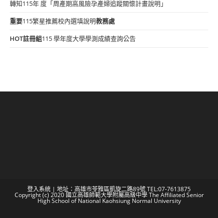
轉知115年 度「周產期高風險孕產婦追蹤關懷計畫說明」
重要
115繁星推薦校內選填說明
教務處
HOT
註冊組
115 學年度大學學測成績查詢公告
登入系統
| 地址：高雄市苓雅區凱旋二路89號 TEL:07-7613875
Copyright (c) 2020 國立高雄師範大學附屬高級中學 The Affiliated Senior
High School of National Kaohsiung Normal University