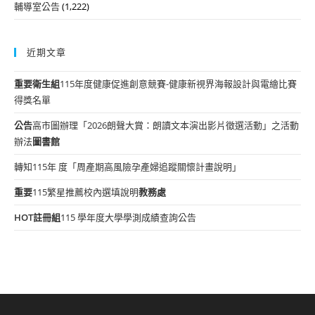
輔導室公告
(1,222)
近期文章
重要
衛生組
115年度健康促進創意競賽-健康新視界海報設計與電繪比賽
得獎名單
公告
高市圖辦理「2026朗聲大賞：朗讀文本演出影片徵選活動」之活動
辦法
圖書館
轉知115年 度「周產期高風險孕產婦追蹤關懷計畫說明」
重要
115繁星推薦校內選填說明
教務處
HOT
註冊組
115 學年度大學學測成績查詢公告