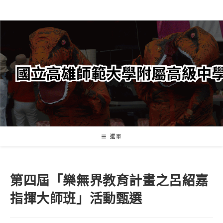
跳
轉
至
主
要
內
容
選單
第四屆「樂無界教育計畫之呂紹嘉
指揮大師班」活動甄選