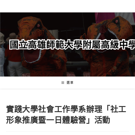
跳
轉
至
主
要
內
容
選單
實踐大學社會工作學系辦理「社工
形象推廣暨一日體驗營」活動