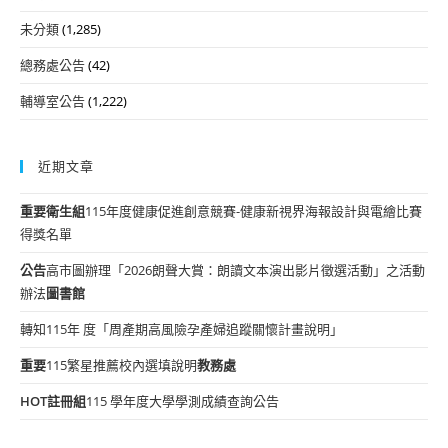
未分類
(1,285)
總務處公告
(42)
輔導室公告
(1,222)
近期文章
重要
衛生組
115年度健康促進創意競賽-健康新視界海報設計與電繪比賽
得獎名單
公告
高市圖辦理「2026朗聲大賞：朗讀文本演出影片徵選活動」之活動
辦法
圖書館
轉知115年 度「周產期高風險孕產婦追蹤關懷計畫說明」
重要
115繁星推薦校內選填說明
教務處
HOT
註冊組
115 學年度大學學測成績查詢公告