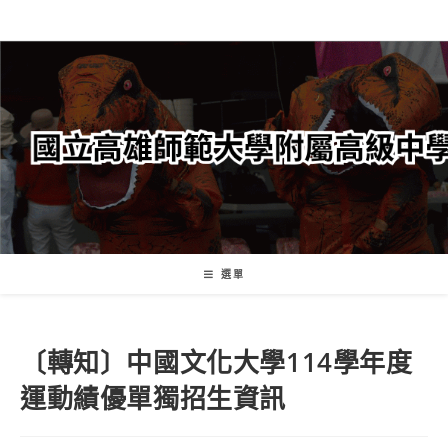
跳
轉
至
主
要
內
容
選單
〔轉知〕中國文化大學114學年度
運動績優單獨招生資訊