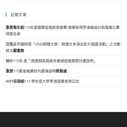
近期文章
重要
衛生組
115年度健康促進創意競賽-健康新視界海報設計與電繪比賽
得獎名單
公告
高市圖辦理「2026朗聲大賞：朗讀文本演出影片徵選活動」之活動
辦法
圖書館
轉知115年 度「周產期高風險孕產婦追蹤關懷計畫說明」
重要
115繁星推薦校內選填說明
教務處
HOT
註冊組
115 學年度大學學測成績查詢公告