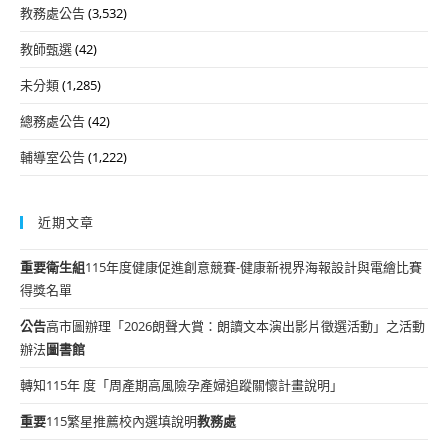
教務處公告
(3,532)
教師甄選
(42)
未分類
(1,285)
總務處公告
(42)
輔導室公告
(1,222)
近期文章
重要
衛生組
115年度健康促進創意競賽-健康新視界海報設計與電繪比賽
得獎名單
公告
高市圖辦理「2026朗聲大賞：朗讀文本演出影片徵選活動」之活動
辦法
圖書館
轉知115年 度「周產期高風險孕產婦追蹤關懷計畫說明」
重要
115繁星推薦校內選填說明
教務處