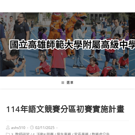
跳
轉
至
主
要
內
容
選單
114年語文競賽分區初賽實施計畫
Post
Post
ashs510
02/11/2025
author:
published:
Post
3. 教師研習
/
4. 活動&競賽
/
學生事務
/
家長事務
/
教務處公告