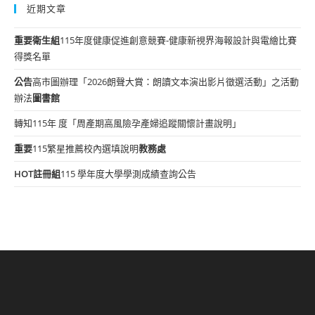
近期文章
重要
衛生組
115年度健康促進創意競賽-健康新視界海報設計與電繪比賽
得獎名單
公告
高市圖辦理「2026朗聲大賞：朗讀文本演出影片徵選活動」之活動
辦法
圖書館
轉知115年 度「周產期高風險孕產婦追蹤關懷計畫說明」
重要
115繁星推薦校內選填說明
教務處
HOT
註冊組
115 學年度大學學測成績查詢公告