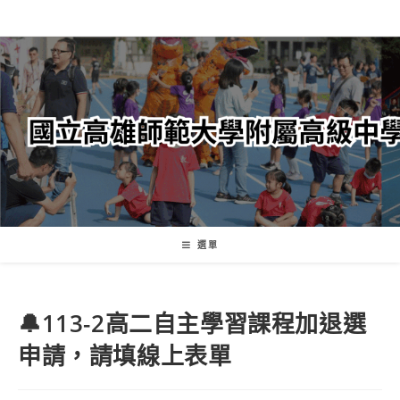
跳
轉
至
主
要
內
容
選單
🔔113-2高二自主學習課程加退選
申請，請填線上表單