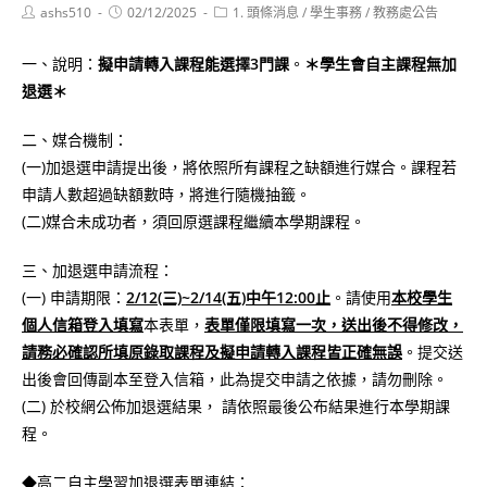
Post
Post
Post
ashs510
02/12/2025
1. 頭條消息
/
學生事務
/
教務處公告
author:
published:
category:
一、說明：
擬申請轉入課程能選擇3門課
。
＊學生會自主課程無加
退選＊
二、媒合機制：
(一)加退選申請提出後，將依照所有課程之缺額進行媒合。課程若
申請人數超過缺額數時，將進行隨機抽籤。
(二)媒合未成功者，須回原選課程繼續本學期課程。
三、加退選申請流程：
(一) 申請期限：
2/12(三)~2/14(五)中午12:00止
。請使用
本校學生
個人信箱登入填寫
本表單，
表單僅限填寫一次，送出後不得修改，
請務必確認所填原錄取課程及擬申請轉入課程皆正確無誤
。提交送
出後會回傳副本至登入信箱，此為提交申請之依據，請勿刪除。
(二) 於校網公佈加退選結果， 請依照最後公布結果進行本學期課
程。
◆高二自主學習加退選表單連結：