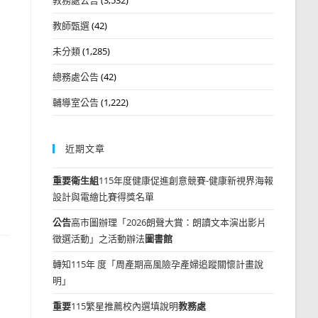
教師甄選
(42)
未分類
(1,285)
總務處公告
(42)
輔導室公告
(1,222)
近期文章
重要
衛生組
115年度健康促進創意競賽-健康新視界海報
設計與電繪比賽得獎名單
公告
高市圖辦理「2026朗聲大賞：朗讀文本演出影片
徵選活動」之活動辦法
圖書館
轉知115年 度「周產期高風險孕產婦追蹤關懷計畫說
明」
重要
115繁星推薦校內選填說明
教務處