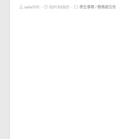
Post
Post
Post
ashs510
02/13/2025
學生事務
/
教務處公告
author:
published:
category: