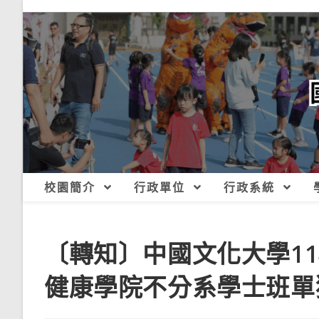
跳
轉
至
主
要
內
容
校園簡介
行政單位
行政系統
〔轉知〕中國文化大學1
健康學院不分系學士班單