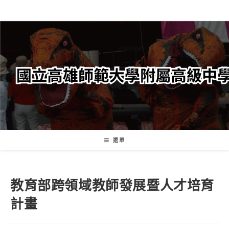
跳
轉
至
主
要
內
容
選單
教育部跨領域教師發展暨人才培育
計畫