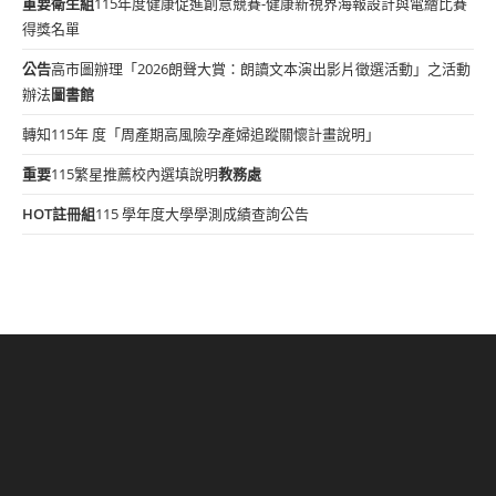
重要
衛生組
115年度健康促進創意競賽-健康新視界海報設計與電繪比賽
得獎名單
公告
高市圖辦理「2026朗聲大賞：朗讀文本演出影片徵選活動」之活動
辦法
圖書館
轉知115年 度「周產期高風險孕產婦追蹤關懷計畫說明」
重要
115繁星推薦校內選填說明
教務處
HOT
註冊組
115 學年度大學學測成績查詢公告