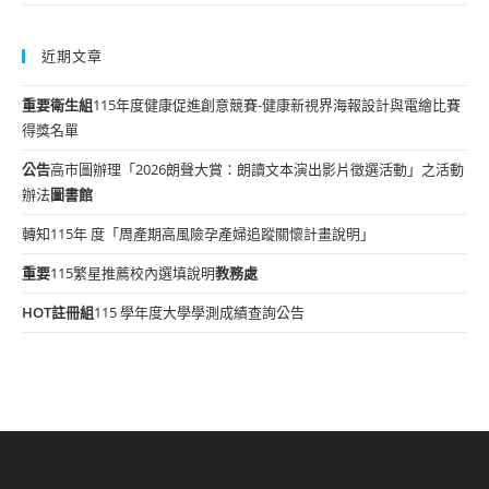
近期文章
重要
衛生組
115年度健康促進創意競賽-健康新視界海報設計與電繪比賽
得獎名單
公告
高市圖辦理「2026朗聲大賞：朗讀文本演出影片徵選活動」之活動
辦法
圖書館
轉知115年 度「周產期高風險孕產婦追蹤關懷計畫說明」
重要
115繁星推薦校內選填說明
教務處
HOT
註冊組
115 學年度大學學測成績查詢公告