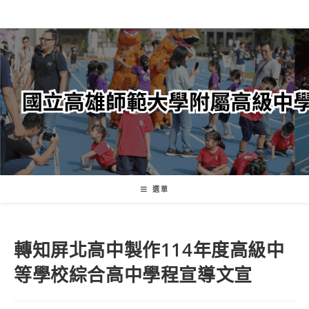
跳
轉
至
主
要
內
容
選單
轉知屏北高中製作114年度高級中
等學校綜合高中學程宣導文宣