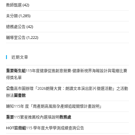
教師甄選
(42)
未分類
(1,285)
總務處公告
(42)
輔導室公告
(1,222)
近期文章
重要
衛生組
115年度健康促進創意競賽-健康新視界海報設計與電繪比賽
得獎名單
公告
高市圖辦理「2026朗聲大賞：朗讀文本演出影片徵選活動」之活動
辦法
圖書館
轉知115年 度「周產期高風險孕產婦追蹤關懷計畫說明」
重要
115繁星推薦校內選填說明
教務處
HOT
註冊組
115 學年度大學學測成績查詢公告