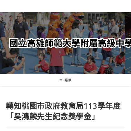
跳
轉
至
主
要
內
容
選單
轉知桃園市政府教育局113學年度
「吳鴻麟先生紀念獎學金」