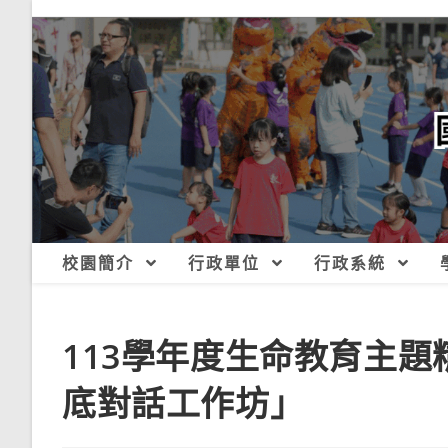
跳
轉
至
主
要
內
容
校園簡介
行政單位
行政系統
113學年度生命教育主題
底對話工作坊」