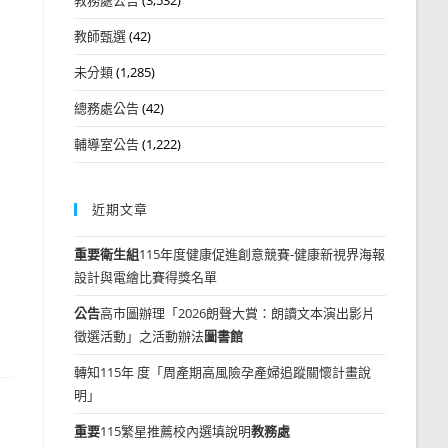
教師甄選
(42)
未分類
(1,285)
總務處公告
(42)
輔導室公告
(1,222)
近期文章
重要
衛生組
115年度健康促進創意競賽-健康新視界海報
設計與電繪比賽得獎名單
公告
高市圖辦理「2026朗聲大賞：朗讀文本演出影片
徵選活動」之活動辦法
圖書館
轉知115年 度「周產期高風險孕產婦追蹤關懷計畫說
明」
重要
115繁星推薦校內選填說明
教務處