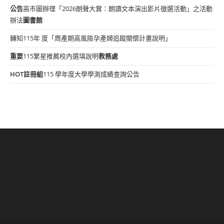
公告
高市圖辦理「2026朗聲大賞：朗讀文本演出影片徵選活動」之活動
辦法
圖書館
轉知115年 度「周產期高風險孕產婦追蹤關懷計畫說明」
重要
115繁星推薦校內選填說明
教務處
HOT
註冊組
115 學年度大學學測成績查詢公告