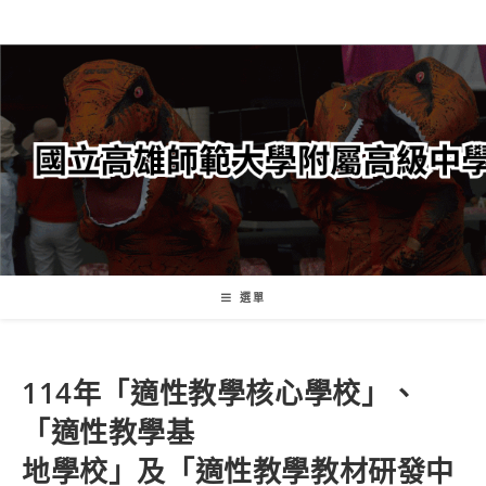
跳
轉
至
主
要
內
容
選單
114年「適性教學核心學校」、
「適性教學基
地學校」及「適性教學教材研發中