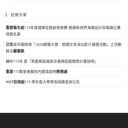
近期文章
重要
衛生組
115年度健康促進創意競賽-健康新視界海報設計與電繪比賽
得獎名單
公告
高市圖辦理「2026朗聲大賞：朗讀文本演出影片徵選活動」之活動
辦法
圖書館
轉知115年 度「周產期高風險孕產婦追蹤關懷計畫說明」
重要
115繁星推薦校內選填說明
教務處
HOT
註冊組
115 學年度大學學測成績查詢公告