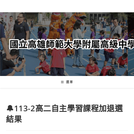
跳
轉
至
主
要
內
容
選單
🔔113-2高二自主學習課程加退選
結果