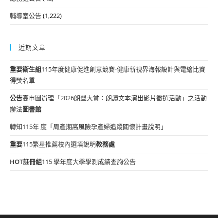
輔導室公告
(1,222)
近期文章
重要
衛生組
115年度健康促進創意競賽-健康新視界海報設計與電繪比賽
得獎名單
公告
高市圖辦理「2026朗聲大賞：朗讀文本演出影片徵選活動」之活動
辦法
圖書館
轉知115年 度「周產期高風險孕產婦追蹤關懷計畫說明」
重要
115繁星推薦校內選填說明
教務處
HOT
註冊組
115 學年度大學學測成績查詢公告