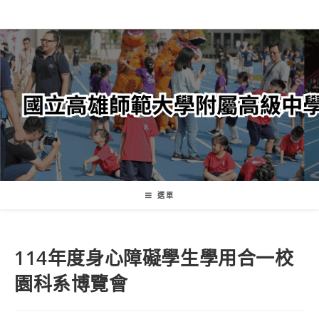
跳
轉
至
主
要
內
容
選單
114年度身心障礙學生學用合一校
園科系博覽會