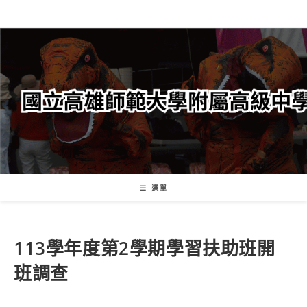
跳
轉
至
主
要
內
容
選單
113學年度第2學期學習扶助班開
班調查