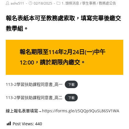
Post
Post
Post
ashs511
02/18/2025
1. 頭條消息
/
學生事務
/
教務處公告
author:
published:
category:
報名表紙本可至教務處索取，填寫完畢後繳交
教學組。
報名期限至114年2月24日(一)中午
12:00，請於期限內繳交。
113-2學習扶助課程同意書_高一
下載
113-2學習扶助課程同意書_高二
下載
線上報名表單填寫→
https://forms.gle/z5QQp9QuSL86SV1WA
Post Views:
440