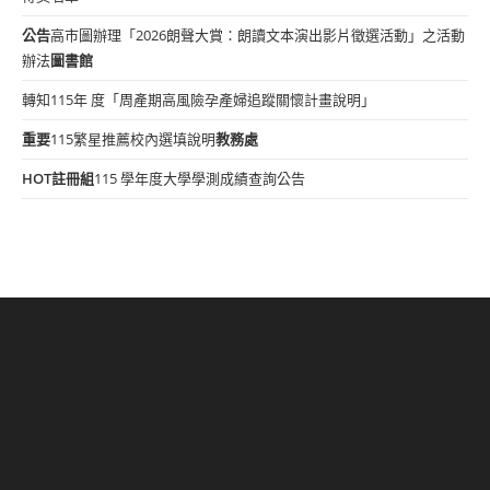
公告
高市圖辦理「2026朗聲大賞：朗讀文本演出影片徵選活動」之活動
辦法
圖書館
轉知115年 度「周產期高風險孕產婦追蹤關懷計畫說明」
重要
115繁星推薦校內選填說明
教務處
HOT
註冊組
115 學年度大學學測成績查詢公告