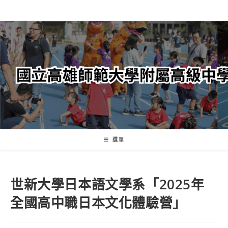
跳
轉
至
主
要
內
容
選單
世新大學日本語文學系「2025年
全國高中職日本文化體驗營」