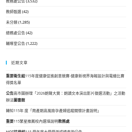
教務處公告
(3,532)
教師甄選
(42)
未分類
(1,285)
總務處公告
(42)
輔導室公告
(1,222)
近期文章
重要
衛生組
115年度健康促進創意競賽-健康新視界海報設計與電繪比賽
得獎名單
公告
高市圖辦理「2026朗聲大賞：朗讀文本演出影片徵選活動」之活動
辦法
圖書館
轉知115年 度「周產期高風險孕產婦追蹤關懷計畫說明」
重要
115繁星推薦校內選填說明
教務處
HOT
註冊組
115 學年度大學學測成績查詢公告