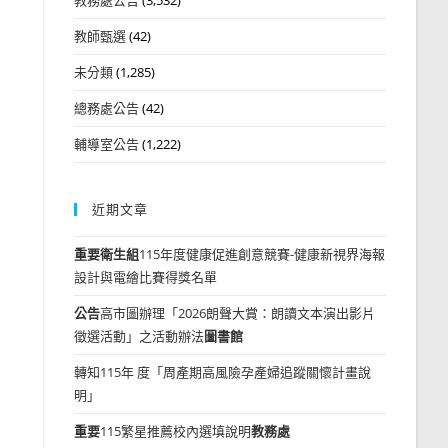
教師甄選
(42)
未分類
(1,285)
總務處公告
(42)
輔導室公告
(1,222)
近期文章
重要
衛生組
115年度健康促進創意競賽-健康新視界海報
設計與電繪比賽得獎名單
公告
高市圖辦理「2026朗聲大賞：朗讀文本演出影片
徵選活動」之活動辦法
圖書館
轉知115年 度「周產期高風險孕產婦追蹤關懷計畫說
明」
重要
115繁星推薦校內選填說明
教務處