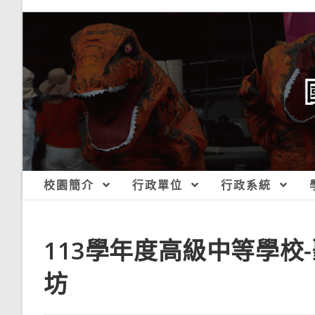
跳
轉
至
主
要
內
容
校園簡介
行政單位
行政系統
113學年度高級中等學校
坊