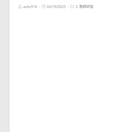
Post
Post
Post
ashs510
02/19/2025
3. 教師研習
author:
published:
category: