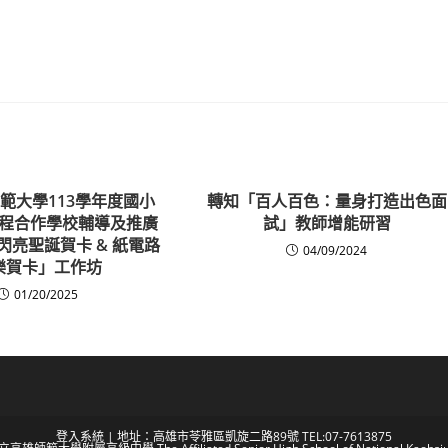
範大學113學年度國小
轉知「百人百色：量身打造出色面
程合作學校輔導及推廣
試」教師增能研習
閃亮聖誕賀卡 & 紙電路
04/09/2024
樂賀卡」工作坊
01/20/2025
登入系統
| 地址：高雄市苓雅區凱旋二路89號 TEL:07-7613875