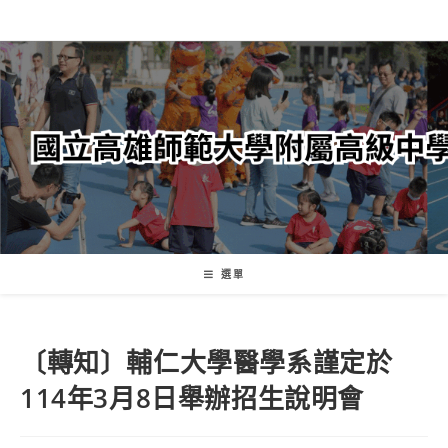
跳
轉
至
主
要
內
容
選單
〔轉知〕輔仁大學醫學系謹定於
114年3月8日舉辦招生說明會