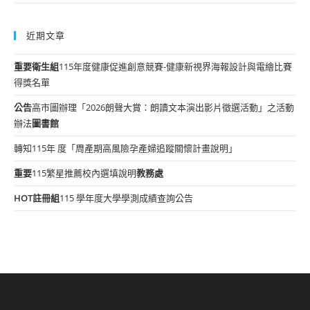
近期文章
重要
衛生組
115年度健康促進創意競賽-健康新視界海報設計與電繪比賽
得獎名單
公告
高市圖辦理「2026朗聲大賞：朗讀文本演出影片徵選活動」之活動
辦法
圖書館
轉知115年 度「周產期高風險孕產婦追蹤關懷計畫說明」
重要
115繁星推薦校內選填說明
教務處
HOT
註冊組
115 學年度大學學測成績查詢公告