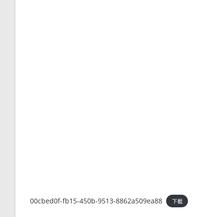
00cbed0f-fb15-450b-9513-8862a509ea88
下載