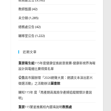
教師甄選
(42)
未分類
(1,285)
總務處公告
(42)
輔導室公告
(1,222)
近期文章
重要
衛生組
115年度健康促進創意競賽-健康新視界海報
設計與電繪比賽得獎名單
公告
高市圖辦理「2026朗聲大賞：朗讀文本演出影片
徵選活動」之活動辦法
圖書館
轉知115年 度「周產期高風險孕產婦追蹤關懷計畫說
明」
重要
115繁星推薦校內選填說明
教務處