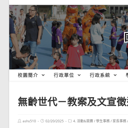
跳
轉
至
主
要
內
容
校園簡介
行政單位
行政系統
無齡世代－教案及文宣徵
Post
Post
Post
ashs510
02/20/2025
4. 活動&競賽
/
學生事務
/
家長事務
author:
published:
category: