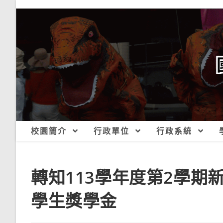
跳
轉
至
主
要
內
容
校園簡介
行政單位
行政系統
轉知113學年度第2學
學生獎學金