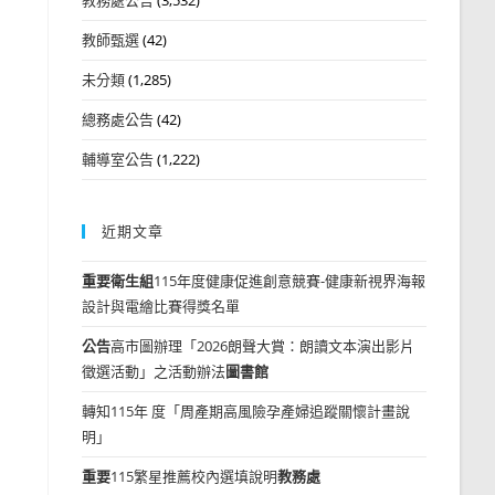
教師甄選
(42)
未分類
(1,285)
總務處公告
(42)
輔導室公告
(1,222)
近期文章
重要
衛生組
115年度健康促進創意競賽-健康新視界海報
設計與電繪比賽得獎名單
公告
高市圖辦理「2026朗聲大賞：朗讀文本演出影片
徵選活動」之活動辦法
圖書館
轉知115年 度「周產期高風險孕產婦追蹤關懷計畫說
明」
重要
115繁星推薦校內選填說明
教務處