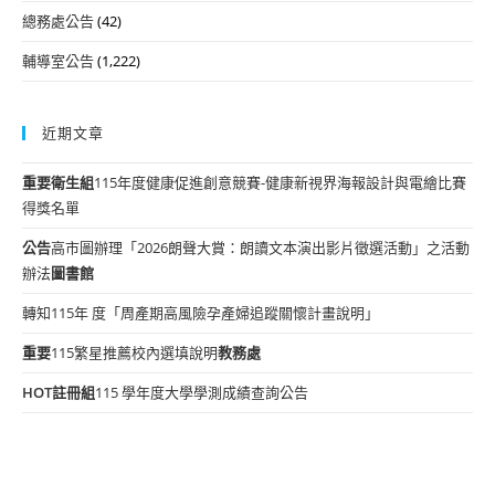
總務處公告
(42)
輔導室公告
(1,222)
近期文章
重要
衛生組
115年度健康促進創意競賽-健康新視界海報設計與電繪比賽
得獎名單
公告
高市圖辦理「2026朗聲大賞：朗讀文本演出影片徵選活動」之活動
辦法
圖書館
轉知115年 度「周產期高風險孕產婦追蹤關懷計畫說明」
重要
115繁星推薦校內選填說明
教務處
HOT
註冊組
115 學年度大學學測成績查詢公告