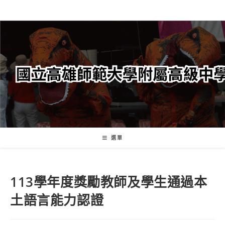
跳
轉
至
主
要
內
容
選單
113學年度獎勵教師及學生通過本
土語言能力認證