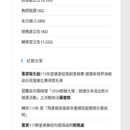
教師甄選
(42)
未分類
(1,285)
總務處公告
(42)
輔導室公告
(1,222)
近期文章
重要
衛生組
115年度健康促進創意競賽-健康新視界海報
設計與電繪比賽得獎名單
公告
高市圖辦理「2026朗聲大賞：朗讀文本演出影片
徵選活動」之活動辦法
圖書館
轉知115年 度「周產期高風險孕產婦追蹤關懷計畫說
明」
重要
115繁星推薦校內選填說明
教務處