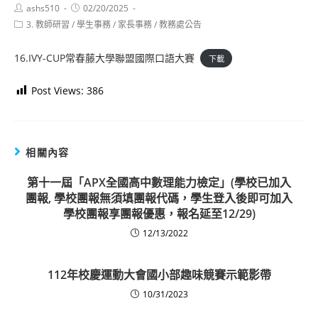
Post
Post
ashs510
02/20/2025
author:
published:
Post
3. 教師研習
/
學生事務
/
家長事務
/
教務處公告
category:
16.IVY-CUP常春藤大學聯盟國際口語大賽
下載
Post Views:
386
相關內容
第十一屆「APX全國高中數理能力檢定」(學校已加入
團報, 學校團報無須填團報代碼，學生登入後即可加入
學校團報享團報優惠，報名延至12/29)
12/13/2022
112年校慶運動大會國小部趣味競賽示範影帶
10/31/2023