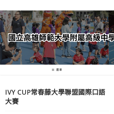
跳
轉
至
主
要
內
容
選單
IVY CUP常春藤大學聯盟國際口語
大賽