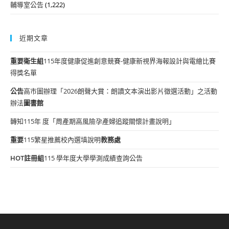
輔導室公告
(1,222)
近期文章
重要
衛生組
115年度健康促進創意競賽-健康新視界海報設計與電繪比賽
得獎名單
公告
高市圖辦理「2026朗聲大賞：朗讀文本演出影片徵選活動」之活動
辦法
圖書館
轉知115年 度「周產期高風險孕產婦追蹤關懷計畫說明」
重要
115繁星推薦校內選填說明
教務處
HOT
註冊組
115 學年度大學學測成績查詢公告