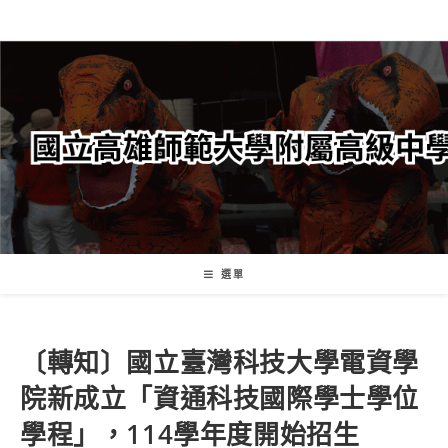
跳
轉
至
主
要
內
容
選單
〔轉知〕國立臺灣科技大學電資學
院新成立「資通科技國際學士學位
學程」，114學年度開始招生