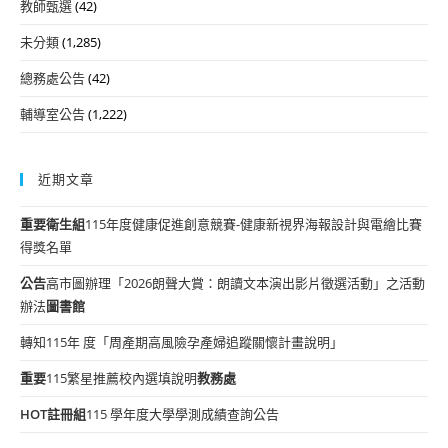
教師甄選
(42)
未分類
(1,285)
總務處公告
(42)
輔導室公告
(1,222)
近期文章
重要
衛生組
115年度健康促進創意競賽-健康新視界海報設計與電繪比賽
得獎名單
公告
高市圖辦理「2026朗聲大賞：朗讀文本演出影片徵選活動」之活動
辦法
圖書館
轉知115年 度「周產期高風險孕產婦追蹤關懷計畫說明」
重要
115繁星推薦校內選填說明
教務處
HOT
註冊組
115 學年度大學學測成績查詢公告