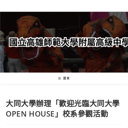
跳
轉
至
主
要
內
容
選單
大同大學辦理「歡迎光臨大同大學
OPEN HOUSE」校系參觀活動