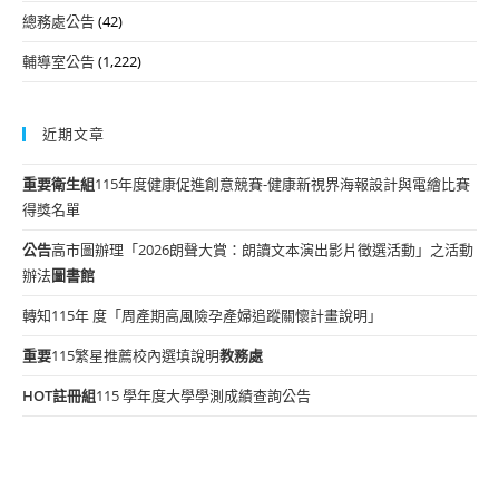
總務處公告
(42)
輔導室公告
(1,222)
近期文章
重要
衛生組
115年度健康促進創意競賽-健康新視界海報設計與電繪比賽
得獎名單
公告
高市圖辦理「2026朗聲大賞：朗讀文本演出影片徵選活動」之活動
辦法
圖書館
轉知115年 度「周產期高風險孕產婦追蹤關懷計畫說明」
重要
115繁星推薦校內選填說明
教務處
HOT
註冊組
115 學年度大學學測成績查詢公告