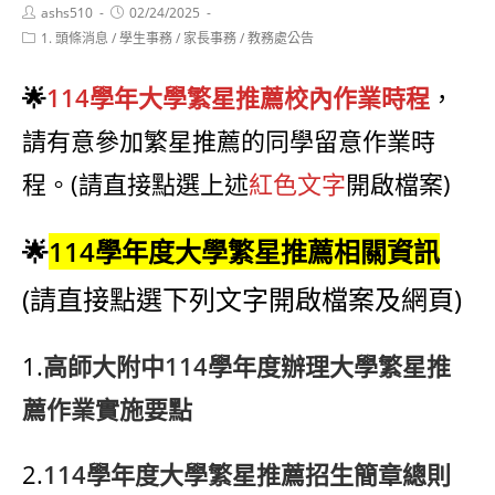
Post
Post
ashs510
02/24/2025
author:
published:
Post
1. 頭條消息
/
學生事務
/
家長事務
/
教務處公告
category:
🌟
114學年大學繁星推薦校內作業時程
，
請有意參加繁星推薦的同學留意作業時
程。(請直接點選上述
紅色文字
開啟檔案)
🌟
114學年度大學繁星推薦相關資訊
(請直接點選下列文字開啟檔案及網頁)
1.
高師大附中114學年度辦理大學繁星推
薦作業實施要點
2.
114學年度大學繁星推薦招生簡章總則