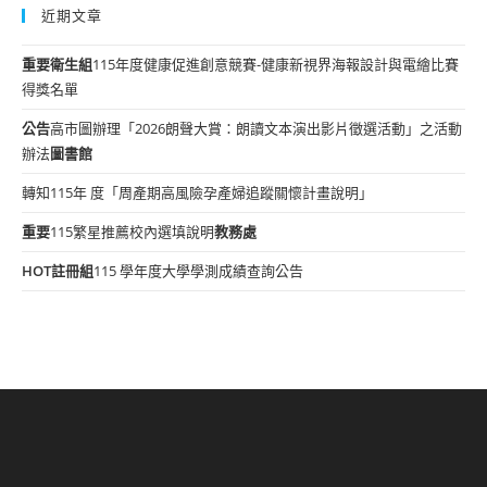
近期文章
重要
衛生組
115年度健康促進創意競賽-健康新視界海報設計與電繪比賽
得獎名單
公告
高市圖辦理「2026朗聲大賞：朗讀文本演出影片徵選活動」之活動
辦法
圖書館
轉知115年 度「周產期高風險孕產婦追蹤關懷計畫說明」
重要
115繁星推薦校內選填說明
教務處
HOT
註冊組
115 學年度大學學測成績查詢公告