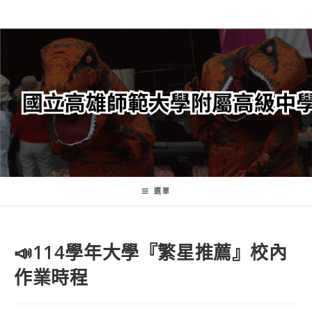
跳
轉
至
主
要
內
容
選單
📣114學年大學『繁星推薦』校內
作業時程