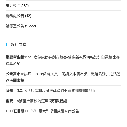
未分類
(1,285)
總務處公告
(42)
輔導室公告
(1,222)
近期文章
重要
衛生組
115年度健康促進創意競賽-健康新視界海報設計與電繪比賽
得獎名單
公告
高市圖辦理「2026朗聲大賞：朗讀文本演出影片徵選活動」之活動
辦法
圖書館
轉知115年 度「周產期高風險孕產婦追蹤關懷計畫說明」
重要
115繁星推薦校內選填說明
教務處
HOT
註冊組
115 學年度大學學測成績查詢公告