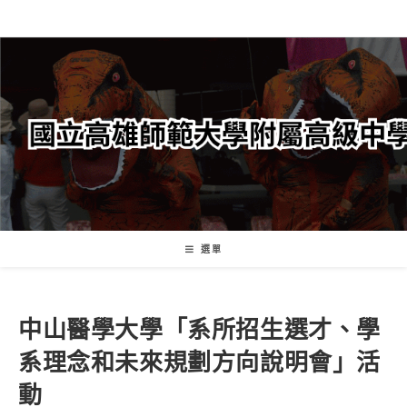
跳
轉
至
主
要
內
容
選單
中山醫學大學「系所招生選才、學
系理念和未來規劃方向說明會」活
動