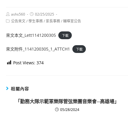
Post
Post
ashs560
02/25/2025
author:
published:
Post
公告來文
/
學生事務
/
家長事務
/
輔導室公告
category:
來文本文_Lett1141200305
下載
來文附件_1141200305_1_ATTCH1
下載
Post Views:
374
相關內容
「勤務大隊示範軍樂隊管弦樂團音樂會─高雄場」
05/28/2024