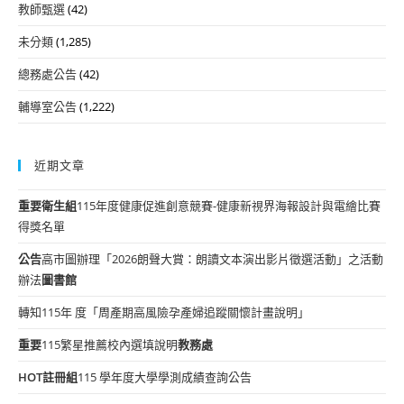
教師甄選
(42)
未分類
(1,285)
總務處公告
(42)
輔導室公告
(1,222)
近期文章
重要
衛生組
115年度健康促進創意競賽-健康新視界海報設計與電繪比賽
得獎名單
公告
高市圖辦理「2026朗聲大賞：朗讀文本演出影片徵選活動」之活動
辦法
圖書館
轉知115年 度「周產期高風險孕產婦追蹤關懷計畫說明」
重要
115繁星推薦校內選填說明
教務處
HOT
註冊組
115 學年度大學學測成績查詢公告