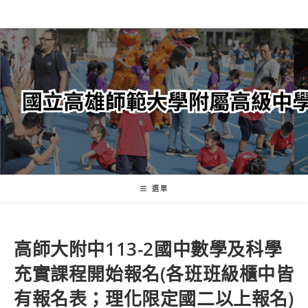
跳
轉
至
主
要
內
容
選單
高師大附中113-2國中數學及科學
充實課程開始報名(各班班級櫃中皆
有報名表；理化限定國二以上報名)