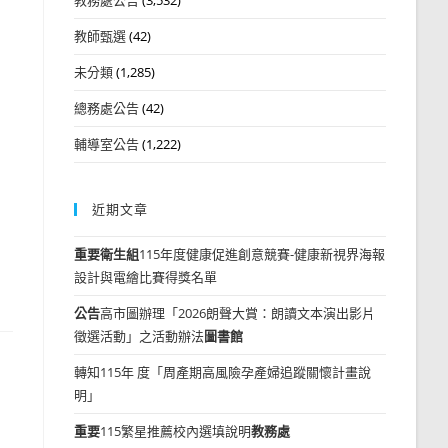
教師甄選
(42)
未分類
(1,285)
總務處公告
(42)
輔導室公告
(1,222)
近期文章
重要
衛生組
115年度健康促進創意競賽-健康新視界海報
設計與電繪比賽得獎名單
公告
高市圖辦理「2026朗聲大賞：朗讀文本演出影片
徵選活動」之活動辦法
圖書館
轉知115年 度「周產期高風險孕產婦追蹤關懷計畫說
明」
重要
115繁星推薦校內選填說明
教務處