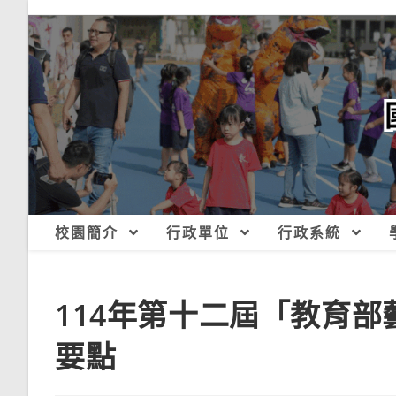
跳
轉
至
主
要
內
容
校園簡介
行政單位
行政系統
114年第十二屆「教育
要點