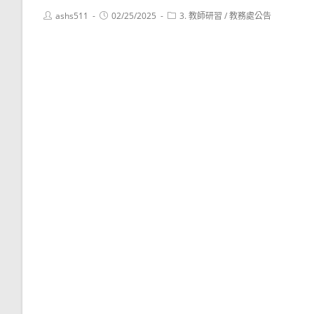
Post
Post
Post
ashs511
02/25/2025
3. 教師研習
/
教務處公告
author:
published:
category: