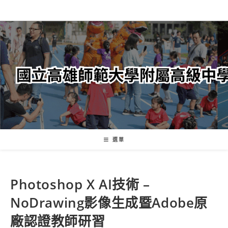
跳
轉
至
主
要
內
容
選單
Photoshop X AI技術 –
NoDrawing影像生成暨Adobe原
廠認證教師研習