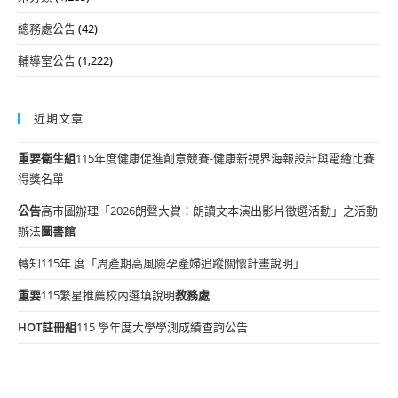
總務處公告
(42)
輔導室公告
(1,222)
近期文章
重要
衛生組
115年度健康促進創意競賽-健康新視界海報設計與電繪比賽
得獎名單
公告
高市圖辦理「2026朗聲大賞：朗讀文本演出影片徵選活動」之活動
辦法
圖書館
轉知115年 度「周產期高風險孕產婦追蹤關懷計畫說明」
重要
115繁星推薦校內選填說明
教務處
HOT
註冊組
115 學年度大學學測成績查詢公告