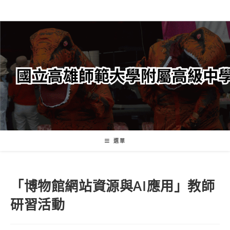
跳
轉
至
主
要
內
容
選單
「博物館網站資源與AI應用」教師
研習活動