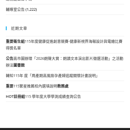
輔導室公告
(1,222)
近期文章
重要
衛生組
115年度健康促進創意競賽-健康新視界海報設計與電繪比賽
得獎名單
公告
高市圖辦理「2026朗聲大賞：朗讀文本演出影片徵選活動」之活動
辦法
圖書館
轉知115年 度「周產期高風險孕產婦追蹤關懷計畫說明」
重要
115繁星推薦校內選填說明
教務處
HOT
註冊組
115 學年度大學學測成績查詢公告