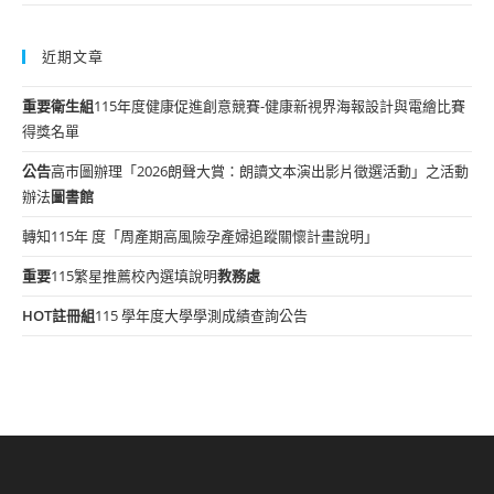
近期文章
重要
衛生組
115年度健康促進創意競賽-健康新視界海報設計與電繪比賽
得獎名單
公告
高市圖辦理「2026朗聲大賞：朗讀文本演出影片徵選活動」之活動
辦法
圖書館
轉知115年 度「周產期高風險孕產婦追蹤關懷計畫說明」
重要
115繁星推薦校內選填說明
教務處
HOT
註冊組
115 學年度大學學測成績查詢公告