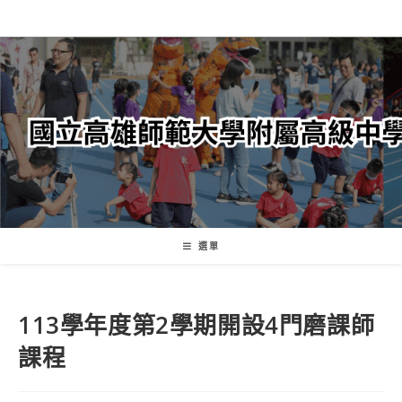
跳
轉
至
主
要
內
容
選單
113學年度第2學期開設4門磨課師
課程