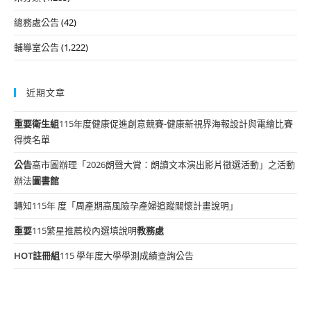
總務處公告
(42)
輔導室公告
(1,222)
近期文章
重要
衛生組
115年度健康促進創意競賽-健康新視界海報設計與電繪比賽
得獎名單
公告
高市圖辦理「2026朗聲大賞：朗讀文本演出影片徵選活動」之活動
辦法
圖書館
轉知115年 度「周產期高風險孕產婦追蹤關懷計畫說明」
重要
115繁星推薦校內選填說明
教務處
HOT
註冊組
115 學年度大學學測成績查詢公告