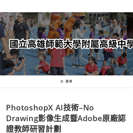
跳
轉
至
主
要
內
容
選單
PhotoshopX AI技術–No
Drawing影像生成暨Adobe原廠認
證教師研習計劃