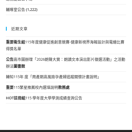
輔導室公告
(1,222)
近期文章
重要
衛生組
115年度健康促進創意競賽-健康新視界海報設計與電繪比賽
得獎名單
公告
高市圖辦理「2026朗聲大賞：朗讀文本演出影片徵選活動」之活動
辦法
圖書館
轉知115年 度「周產期高風險孕產婦追蹤關懷計畫說明」
重要
115繁星推薦校內選填說明
教務處
HOT
註冊組
115 學年度大學學測成績查詢公告