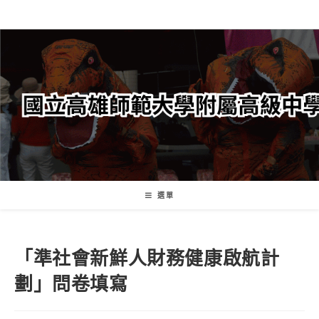
跳
轉
至
主
要
內
容
選單
「準社會新鮮人財務健康啟航計
劃」問卷填寫