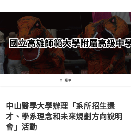
跳
轉
至
主
要
內
容
選單
中山醫學大學辦理「系所招生選
才、學系理念和未來規劃方向說明
會」活動