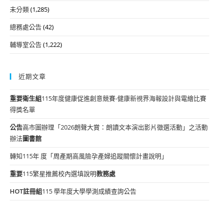
未分類
(1,285)
總務處公告
(42)
輔導室公告
(1,222)
近期文章
重要
衛生組
115年度健康促進創意競賽-健康新視界海報設計與電繪比賽
得獎名單
公告
高市圖辦理「2026朗聲大賞：朗讀文本演出影片徵選活動」之活動
辦法
圖書館
轉知115年 度「周產期高風險孕產婦追蹤關懷計畫說明」
重要
115繁星推薦校內選填說明
教務處
HOT
註冊組
115 學年度大學學測成績查詢公告