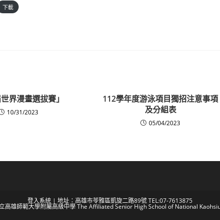
下載
屆世界漫畫選拔賽」
112學年度游泳項目獨招注意事項
及分組表
10/31/2023
05/04/2023
登入系統
| 地址：高雄市苓雅區凱旋二路89號 TEL:07-7613875
 國立高雄師範大學附屬高級中學 The Affiliated Senior High School of National Kaohsiun