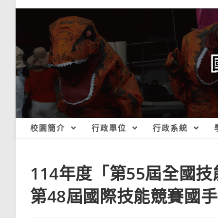
跳
轉
至
主
要
內
容
校園簡介
行政單位
行政系統
114年度「第55屆全國
第48屆國際技能競賽國