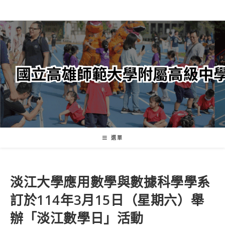
跳
轉
至
主
要
內
容
選單
淡江大學應用數學與數據科學學系
訂於114年3月15日（星期六）舉
辦「淡江數學日」活動