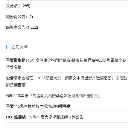
未分類
(1,285)
總務處公告
(42)
輔導室公告
(1,222)
近期文章
重要
衛生組
115年度健康促進創意競賽-健康新視界海報設計與電繪比賽
得獎名單
公告
高市圖辦理「2026朗聲大賞：朗讀文本演出影片徵選活動」之活動
辦法
圖書館
轉知115年 度「周產期高風險孕產婦追蹤關懷計畫說明」
重要
115繁星推薦校內選填說明
教務處
HOT
註冊組
115 學年度大學學測成績查詢公告