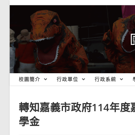
跳
轉
至
主
要
內
容
校園簡介
行政單位
行政系統
轉知嘉義市政府114年
學金