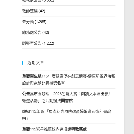
教師甄選
(42)
未分類
(1,285)
總務處公告
(42)
輔導室公告
(1,222)
近期文章
重要
衛生組
115年度健康促進創意競賽-健康新視界海報
設計與電繪比賽得獎名單
公告
高市圖辦理「2026朗聲大賞：朗讀文本演出影片
徵選活動」之活動辦法
圖書館
轉知115年 度「周產期高風險孕產婦追蹤關懷計畫說
明」
重要
115繁星推薦校內選填說明
教務處